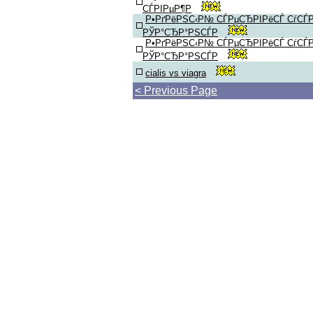
СЃРІРµР¶Р
Р•РґРёРЅС‹Р№ СЃРµСЂРІРёСЃ СѓСЃР
РЎР°СЂР°РЅСЃР
Р•РґРёРЅС‹Р№ СЃРµСЂРІРёСЃ СѓСЃР
РЎР°СЂР°РЅСЃР
cialis vs viagra
< Previous Page