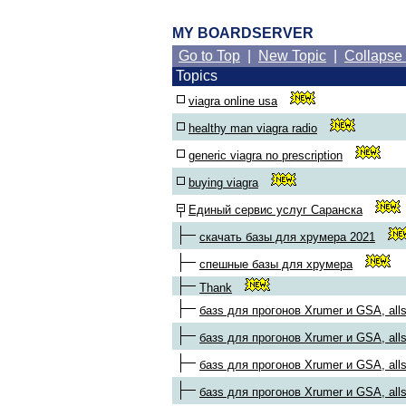
MY BOARDSERVER
Go to Top
|
New Topic
|
Collapse
Topics
viagra online usa
healthy man viagra radio
generic viagra no prescription
buying viagra
Единый сервис услуг Саранска
скачать базы для хрумера 2021
спешные базы для хрумера
Thank
базs для прогонов Xrumer и GSA, alls
базs для прогонов Xrumer и GSA, alls
базs для прогонов Xrumer и GSA, alls
базs для прогонов Xrumer и GSA, alls