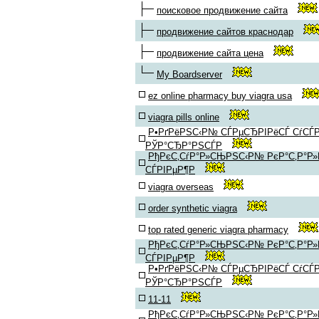
поисковое продвижение сайта
продвижение сайтов краснодар
продвижение сайта цена
My Boardserver
ez online pharmacy buy viagra usa
viagra pills online
Р•РґРёРЅС‹Р№ СЃРµСЂРІРёСЃ СѓСЃР
РЎР°СЂР°РЅСЃР
РђРєС‚СѓР°Р»СЊРЅС‹Р№ РєР°С‚Р°Р»
СЃРІРµР¶Р
viagra overseas
order synthetic viagra
top rated generic viagra pharmacy
РђРєС‚СѓР°Р»СЊРЅС‹Р№ РєР°С‚Р°Р»
СЃРІРµР¶Р
Р•РґРёРЅС‹Р№ СЃРµСЂРІРёСЃ СѓСЃР
РЎР°СЂР°РЅСЃР
11-11
РђРєС‚СѓР°Р»СЊРЅС‹Р№ РєР°С‚Р°Р»