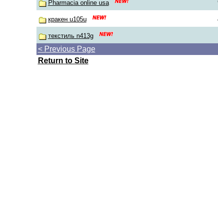
Pharmacia online usa
кракен u105u
текстиль n413g
< Previous Page
Return to Site