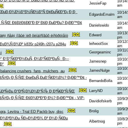
Ð¸Ð· Ð’Ð¾Ð´Ñ‹ Ð’ ÐœÐ¾ÑÐºÐ¾Ð²ÑÐºÐ¾Ð¹
10/14/
JessieFap
am
€ÐµÐ·Ð¾Ð½Ð°Ð½ÑÐ½Ð°Ñ Ð¢ÐµÑ€Ð°Ð¿Ð¸Ð¸
10/14/
EdgardoEmalm
am
Ñ‚ÑŒ ÐšÐžÐšÐÐ˜Ð Ð² ÐšÐ¸ÐµÐ²Ðµ? Ð¡ÐÐ™Ð¢
10/14/
Danielswido
am
10/13/
Edward
äëÿ ñåáÿ íîâûé ìèð ôèíàíñîâûõ èíñòðóìåíò
pm
10/12/
leifwoolSox
Ð±Ð¾Ñ‚Ð¾Ðº k835r p249h r207u p284u
am
10/11/
Georgeaminc
ki
pm
° Ð´Ð°Ñ€ÐºÐ½ÐµÑ‚ Ð¼Ð°Ñ€ÐºÐµÑ‚: Ð—
10/10/
Jamesnep
pm
Ð°
10/10/
JamesNulge
 balancing crushers, fans, mulchers, au
am
ÐšÑƒÐ¿Ð¸Ñ‚ÑŒ ÐœÐµÑ„ÐµÐ´Ñ€Ð¾Ð½? Ð¡ÐÐ™Ð¢ -
10/10/
BernardoBolla
am
10/10/
LarryND
¾Ð²Ñ‹Ðµ Ð°Ð²Ñ‚Ð¾Ð¼Ð°Ñ‚Ñ‹ Ð¸Ð³Ñ€Ð°Ñ‚ÑŒ
am
šÑƒÐ¿Ð¸Ñ‚ÑŒ ÐšÐ¾ÐºÐ°Ð¸Ð½? Ð¡ÐÐ™Ð¢ - VIP-
10/9/2
Davidiofskerb
pm
10/9/2
Brolig
agra, Levitra - Trial ED Packb buy, disc
am
ÐÐ¾Ð²Ð¾Ðµ ÑÐ»Ð¾Ð²Ð¾ Ð² Ð¼Ð¸Ñ€Ðµ
10/8/2
Albertnog
pm