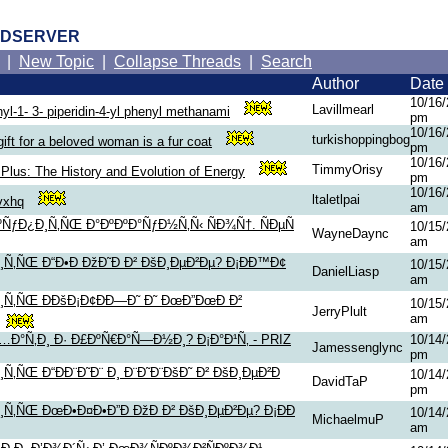
RDSERVER
|
New Topic
|
Collapse Threads
|
Search
Author
Date
10/16/
Lavillmearl
yl-1- 3- piperidin-4-yl phenyl methanami
pm
10/16/
turkishoppingbog
ift for a beloved woman is a fur coat
pm
10/16/
TimmyOrisy
Plus: The History and Evolution of Energy
pm
10/16/
ltaletlpai
vxhq
am
ºÑƒÐ¿Ð¸Ñ‚ÑŒ Ð°ÐºÐºÐ°ÑƒÐ½Ñ‚Ñ‹ ÑÐ¾Ñ†. ÑÐµÑ
10/15/
WayneDaync
am
Ñ‚ÑŒ Ð“Ð•Ð ÐžÐ˜Ð Ð² ÐšÐ¸ÐµÐ²Ðµ? Ð¡ÐÐ™Ð¢
10/15/
DanielLiasp
am
Ñ‚ÑŒ Ð­ÐšÐ¡Ð¢ÐÐ—Ð˜ Ð˜ ÐœÐ”ÐœÐ Ð²
10/15/
JerryPlult
am
Ð°Ñ‚Ð¸ Ð· Ð£ÐºÑ€Ð°Ñ—Ð½Ð¸? Ð¡Ð°Ð¹Ñ‚ - PRIZ
10/14/
Jamessenglync
pm
Ñ‚ÑŒ Ð“ÐÐ¨Ð˜Ð¨ Ð¸ Ð¨Ð˜Ð¨ÐšÐ˜ Ð² ÐšÐ¸ÐµÐ²Ð
10/14/
DavidTaP
pm
Ñ‚ÑŒ ÐœÐ•Ð¤Ð•Ð”Ð ÐžÐ Ð² ÐšÐ¸ÐµÐ²Ðµ? Ð¡ÐÐ
10/14/
MichaelmuP
am