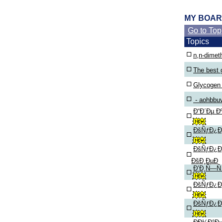
MY BOA
Go to Top
Topics
n,n-dimeth
The best g
Glycogen 
- aohbbu
Ð“Ð´Ðµ Ð
ÐšÑƒÐ¿Ð¸
ÐšÑƒÐ¿Ð¸
ÐšÐ¸ÐµÐ
Ð’Ð¸Ñ—Ñ…
ÐšÑƒÐ¿Ð¸
ÐšÑƒÐ¿Ð¸