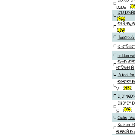
ÐÐ½Ð°Ð»
ÐžÐ±
Ð‘Ð¸Ð¾Ñ
ÐšÑƒÐ¿Ð¸
Îòêðîéòå 
Ð·Ð°Ñ€Ð°
hidden wi
ÐœÐµÐ³Ð
Ð°Ñ‰Ð¸Ñ‚
A tool for
ÐšÐ°Ðº 
V
Ð¸Ð³Ñ€Ð
ÐšÐ°Ðº Ð
C
Cialis, Vi
Kraken: 
Ð¸Ð½Ñ‚Ðµ