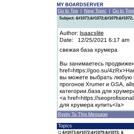
MY BOARDSERVER
Go to Top
|
New Topic
|
Go to Top
Subject: &#1073;&#1072;&#1079;&#1072;
Author:
Isaacslite
Date: 12/25/2021 6:17 am
свежая база хрумера
Вы занимаетесь продвижени
href=https://goo.su/4zRx>Н
вы можете выбрать любую 
прогонов Xrumer и GSA, all
категории.база для хрумер
<a href=https://seoprofision
для хрумера купить</a>
Reply To This Message
Topics
&#1073;&#1072;&#1079;&#1072; &